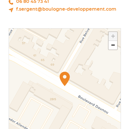
06 80 45 73 41
f.sergent@boulogne-developpement.com
+
−