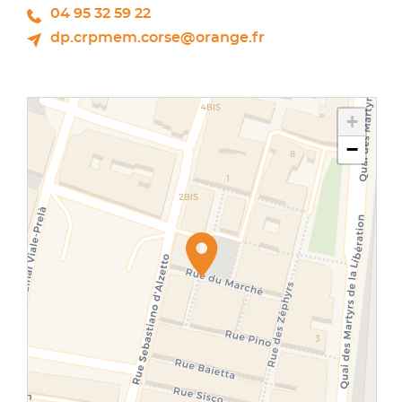
04 95 32 59 22
dp.crpmem.corse@orange.fr
+
−