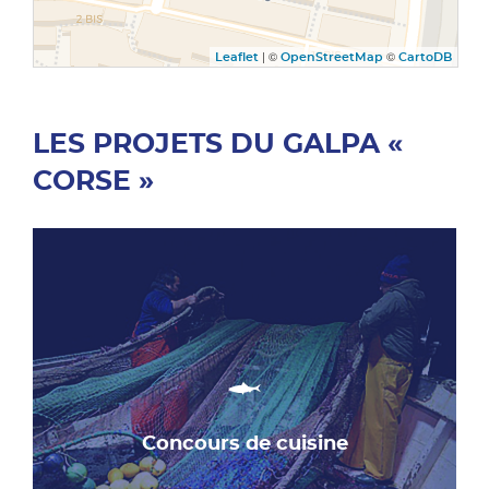
| ©
©
Leaflet
OpenStreetMap
CartoDB
LES PROJETS DU GALPA «
CORSE »
Concours de cuisine